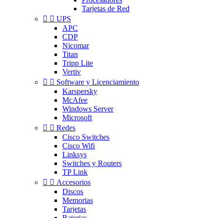
Tarjetas de Red


UPS
APC
CDP
Nicomar
Titan
Tripp Lite
Vertiv


Software y Licenciamiento
Karspersky
McAfee
Windows Server
Microsoft


Redes
Cisco Switches
Cisco Wifi
Linksys
Switches y Routers
TP Link


Accesorios
Discos
Memorias
Tarjetas
Baterias