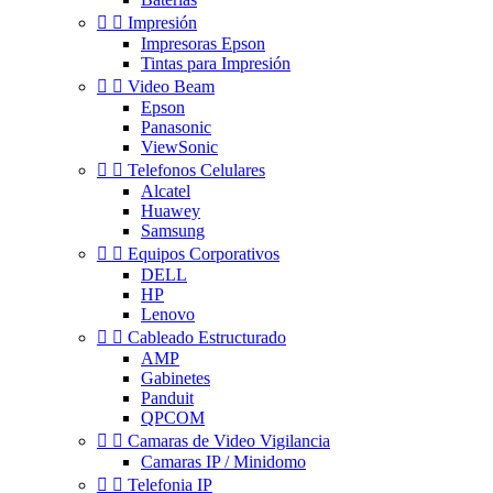


Impresión
Impresoras Epson
Tintas para Impresión


Video Beam
Epson
Panasonic
ViewSonic


Telefonos Celulares
Alcatel
Huawey
Samsung


Equipos Corporativos
DELL
HP
Lenovo


Cableado Estructurado
AMP
Gabinetes
Panduit
QPCOM


Camaras de Video Vigilancia
Camaras IP / Minidomo


Telefonia IP