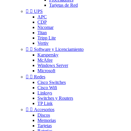
Tarjetas de Red


UPS
APC
CDP
Nicomar
Titan
Tripp Lite
Vertiv


Software y Licenciamiento
Karspersky
McAfee
Windows Server
Microsoft


Redes
Cisco Switches
Cisco Wifi
Linksys
Switches y Routers
TP Link


Accesorios
Discos
Memorias
Tarjetas
Baterias