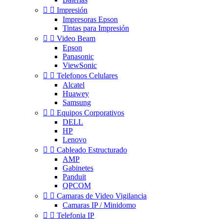


Impresión
Impresoras Epson
Tintas para Impresión


Video Beam
Epson
Panasonic
ViewSonic


Telefonos Celulares
Alcatel
Huawey
Samsung


Equipos Corporativos
DELL
HP
Lenovo


Cableado Estructurado
AMP
Gabinetes
Panduit
QPCOM


Camaras de Video Vigilancia
Camaras IP / Minidomo


Telefonia IP