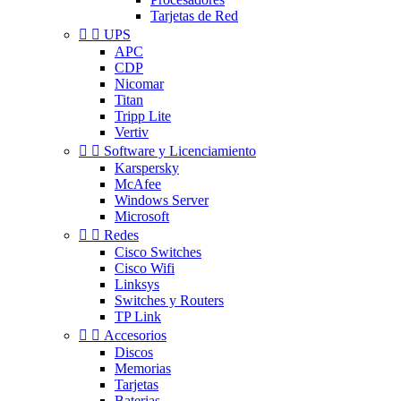
Tarjetas de Red


UPS
APC
CDP
Nicomar
Titan
Tripp Lite
Vertiv


Software y Licenciamiento
Karspersky
McAfee
Windows Server
Microsoft


Redes
Cisco Switches
Cisco Wifi
Linksys
Switches y Routers
TP Link


Accesorios
Discos
Memorias
Tarjetas
Baterias