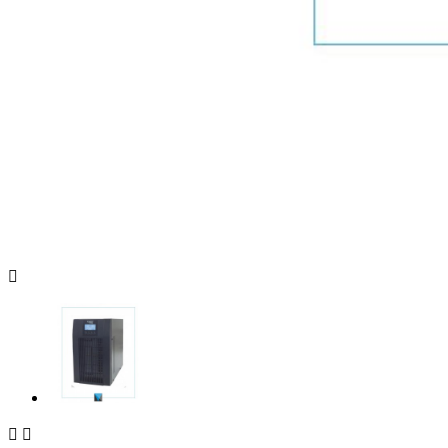


