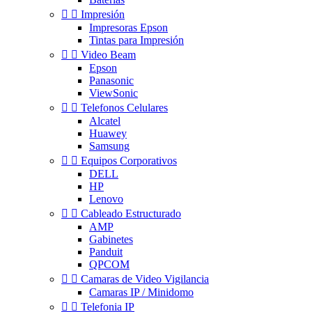


Impresión
Impresoras Epson
Tintas para Impresión


Video Beam
Epson
Panasonic
ViewSonic


Telefonos Celulares
Alcatel
Huawey
Samsung


Equipos Corporativos
DELL
HP
Lenovo


Cableado Estructurado
AMP
Gabinetes
Panduit
QPCOM


Camaras de Video Vigilancia
Camaras IP / Minidomo


Telefonia IP