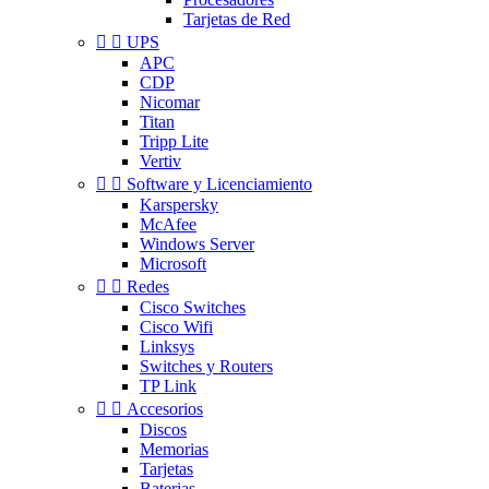
Tarjetas de Red


UPS
APC
CDP
Nicomar
Titan
Tripp Lite
Vertiv


Software y Licenciamiento
Karspersky
McAfee
Windows Server
Microsoft


Redes
Cisco Switches
Cisco Wifi
Linksys
Switches y Routers
TP Link


Accesorios
Discos
Memorias
Tarjetas
Baterias