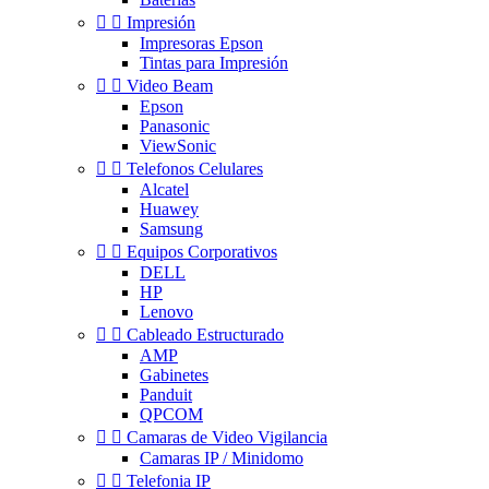


Impresión
Impresoras Epson
Tintas para Impresión


Video Beam
Epson
Panasonic
ViewSonic


Telefonos Celulares
Alcatel
Huawey
Samsung


Equipos Corporativos
DELL
HP
Lenovo


Cableado Estructurado
AMP
Gabinetes
Panduit
QPCOM


Camaras de Video Vigilancia
Camaras IP / Minidomo


Telefonia IP