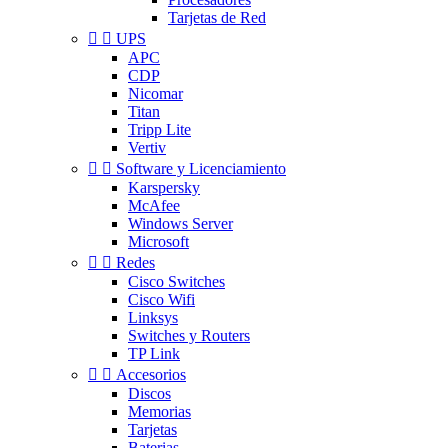
Tarjetas de Red


UPS
APC
CDP
Nicomar
Titan
Tripp Lite
Vertiv


Software y Licenciamiento
Karspersky
McAfee
Windows Server
Microsoft


Redes
Cisco Switches
Cisco Wifi
Linksys
Switches y Routers
TP Link


Accesorios
Discos
Memorias
Tarjetas
Baterias