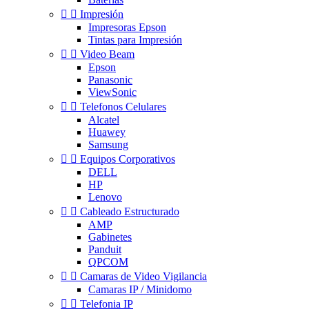


Impresión
Impresoras Epson
Tintas para Impresión


Video Beam
Epson
Panasonic
ViewSonic


Telefonos Celulares
Alcatel
Huawey
Samsung


Equipos Corporativos
DELL
HP
Lenovo


Cableado Estructurado
AMP
Gabinetes
Panduit
QPCOM


Camaras de Video Vigilancia
Camaras IP / Minidomo


Telefonia IP