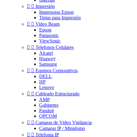


Impresión
Impresoras Epson
Tintas para Impresión


Video Beam
Epson
Panasonic
ViewSonic


Telefonos Celulares
Alcatel
Huawey
Samsung


Equipos Corporativos
DELL
HP
Lenovo


Cableado Estructurado
AMP
Gabinetes
Panduit
QPCOM


Camaras de Video Vigilancia
Camaras IP / Minidomo


Telefonia IP