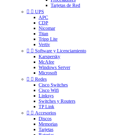
Tarjetas de Red


UPS
APC
CDP
Nicomar
Titan
Tripp Lite
Vertiv


Software y Licenciamiento
Karspersky
McAfee
Windows Server
Microsoft


Redes
Cisco Switches
Cisco Wifi
Linksys
Switches y Routers
TP Link


Accesorios
Discos
Memorias
Tarjetas
Baterias