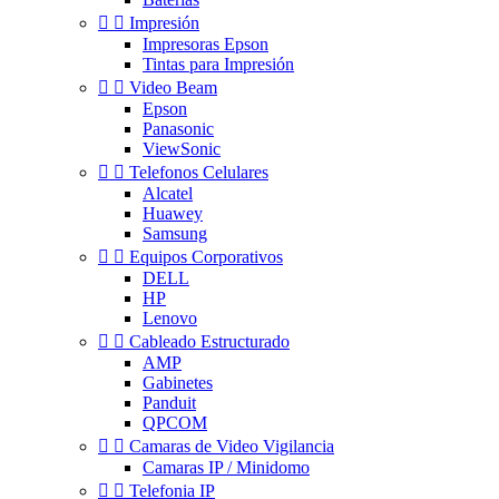


Impresión
Impresoras Epson
Tintas para Impresión


Video Beam
Epson
Panasonic
ViewSonic


Telefonos Celulares
Alcatel
Huawey
Samsung


Equipos Corporativos
DELL
HP
Lenovo


Cableado Estructurado
AMP
Gabinetes
Panduit
QPCOM


Camaras de Video Vigilancia
Camaras IP / Minidomo


Telefonia IP