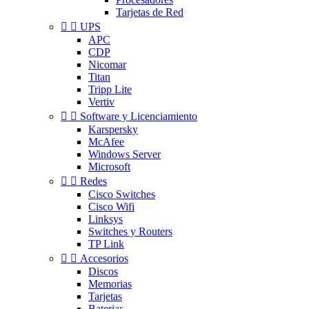
Tarjetas de Red


UPS
APC
CDP
Nicomar
Titan
Tripp Lite
Vertiv


Software y Licenciamiento
Karspersky
McAfee
Windows Server
Microsoft


Redes
Cisco Switches
Cisco Wifi
Linksys
Switches y Routers
TP Link


Accesorios
Discos
Memorias
Tarjetas
Baterias