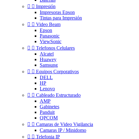


Impresión
Impresoras Epson
Tintas para Impresión


Video Beam
Epson
Panasonic
ViewSonic


Telefonos Celulares
Alcatel
Huawey
Samsung


Equipos Corporativos
DELL
HP
Lenovo


Cableado Estructurado
AMP
Gabinetes
Panduit
QPCOM


Camaras de Video Vigilancia
Camaras IP / Minidomo


Telefonia IP