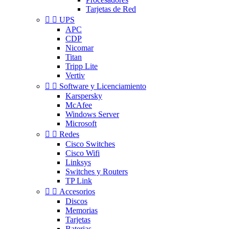
Tarjetas de Red


UPS
APC
CDP
Nicomar
Titan
Tripp Lite
Vertiv


Software y Licenciamiento
Karspersky
McAfee
Windows Server
Microsoft


Redes
Cisco Switches
Cisco Wifi
Linksys
Switches y Routers
TP Link


Accesorios
Discos
Memorias
Tarjetas
Baterias