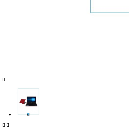


