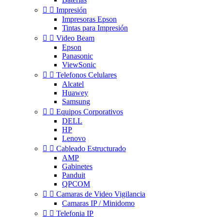


Impresión
Impresoras Epson
Tintas para Impresión


Video Beam
Epson
Panasonic
ViewSonic


Telefonos Celulares
Alcatel
Huawey
Samsung


Equipos Corporativos
DELL
HP
Lenovo


Cableado Estructurado
AMP
Gabinetes
Panduit
QPCOM


Camaras de Video Vigilancia
Camaras IP / Minidomo


Telefonia IP