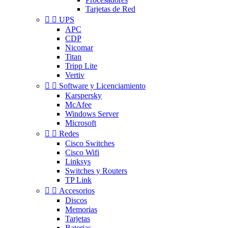
Tarjetas de Red


UPS
APC
CDP
Nicomar
Titan
Tripp Lite
Vertiv


Software y Licenciamiento
Karspersky
McAfee
Windows Server
Microsoft


Redes
Cisco Switches
Cisco Wifi
Linksys
Switches y Routers
TP Link


Accesorios
Discos
Memorias
Tarjetas
Baterias