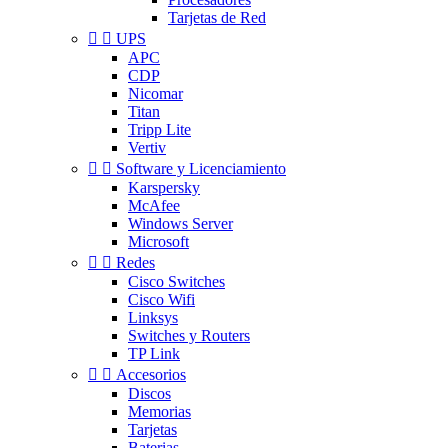
Tarjetas de Red


UPS
APC
CDP
Nicomar
Titan
Tripp Lite
Vertiv


Software y Licenciamiento
Karspersky
McAfee
Windows Server
Microsoft


Redes
Cisco Switches
Cisco Wifi
Linksys
Switches y Routers
TP Link


Accesorios
Discos
Memorias
Tarjetas
Baterias