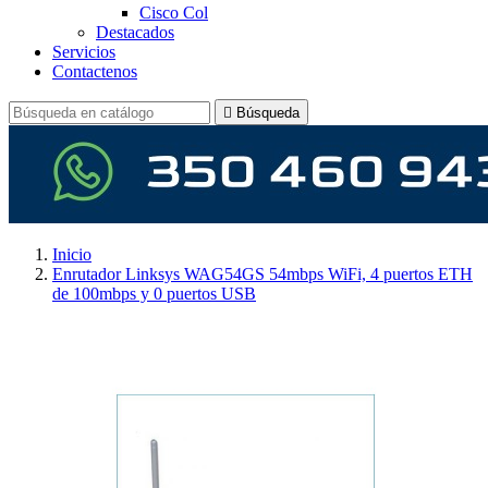
Cisco Col
Destacados
Servicios
Contactenos

Búsqueda
Inicio
Enrutador Linksys WAG54GS 54mbps WiFi, 4 puertos ETH
de 100mbps y 0 puertos USB