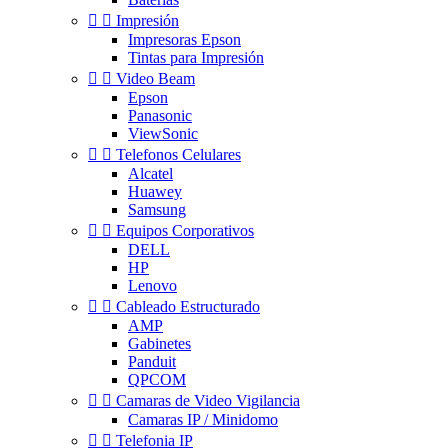


Impresión
Impresoras Epson
Tintas para Impresión


Video Beam
Epson
Panasonic
ViewSonic


Telefonos Celulares
Alcatel
Huawey
Samsung


Equipos Corporativos
DELL
HP
Lenovo


Cableado Estructurado
AMP
Gabinetes
Panduit
QPCOM


Camaras de Video Vigilancia
Camaras IP / Minidomo


Telefonia IP