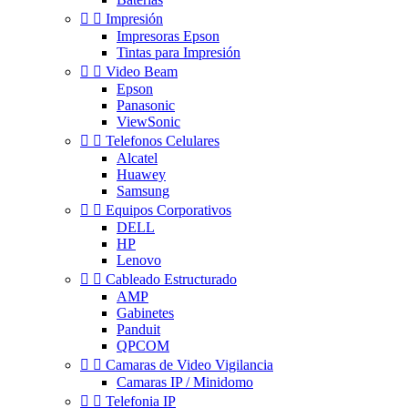


Impresión
Impresoras Epson
Tintas para Impresión


Video Beam
Epson
Panasonic
ViewSonic


Telefonos Celulares
Alcatel
Huawey
Samsung


Equipos Corporativos
DELL
HP
Lenovo


Cableado Estructurado
AMP
Gabinetes
Panduit
QPCOM


Camaras de Video Vigilancia
Camaras IP / Minidomo


Telefonia IP