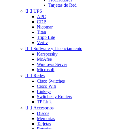
Tarjetas de Red


UPS
APC
CDP
Nicomar
Titan
Tripp Lite
Vertiv


Software y Licenciamiento
Karspersky
McAfee
Windows Server
Microsoft


Redes
Cisco Switches
Cisco Wifi
Linksys
Switches y Routers
TP Link


Accesorios
Discos
Memorias
Tarjetas
Baterias