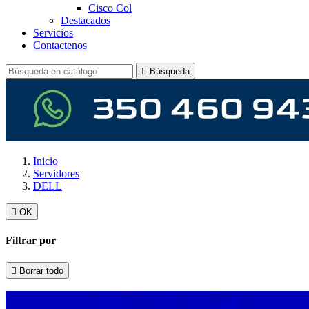
Cisco Col
Destacados
Servicios
Contactenos

Búsqueda
Inicio
Servidores
DELL

OK
Filtrar por

Borrar todo